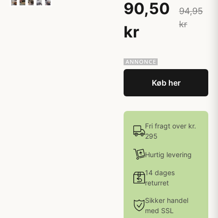
90,50
94,95
kr
kr
Køb her
Fri fragt over kr.
295
Hurtig levering
14 dages
returret
Sikker handel
med SSL