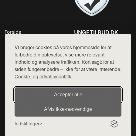
Forside
UNGETILBUD.DK
Produkter
Tlf. 78768672
Top Rabatter
Vi bruger cookies på vores hjemmeside for at
Mail:
hej@want.dk
Blog
forbedre din oplevelse, vise mere relevant
Kontakt
indhold og analysere trafikken. Kort sagt: for at
Cookie- og privatlivspolitik
siden fungerer bedre – ikke for at være irriterende.
Cookie- og privatlivspolitik.
Denne side er en del af want.dk, der udgiver en række
Accepter alle
hjemmesider med præsentation af forskellige produkter fra
diverse webshops. Der sælges ikke varer fra denne side - vi
Afvis ikke‑nødvendige
henviser til de shops, som sælger varen. Vi har heller ikke
varerne på lager.
Indstillinger
© 2026 ungetilbud.dk. Alle rettigheder forbeholdes.