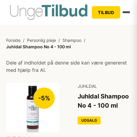
TILBUD
Forside
/
Personlig pleje
/
Shampoo
/
Juhldal Shampoo No 4 - 100 ml
Dele af indholdet på denne side kan være genereret
med hjælp fra AI.
JUHLDAL
Juhldal Shampoo
-5%
No 4 - 100 ml
UDSALG