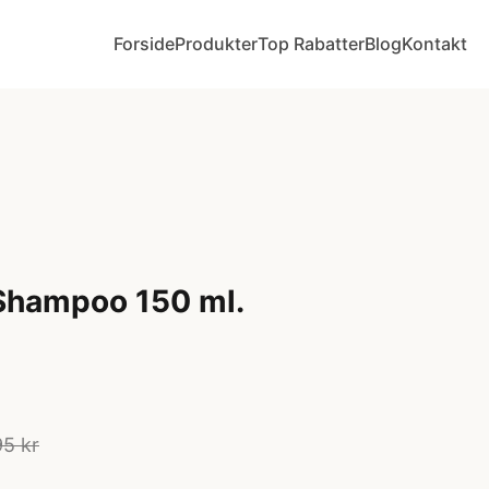
Forside
Produkter
Top Rabatter
Blog
Kontakt
Shampoo 150 ml.
5 kr