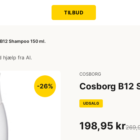
TILBUD
B12 Shampoo 150 ml.
 hjælp fra AI.
COSBORG
Cosborg B12 
-26%
UDSALG
198,95 kr
269,9