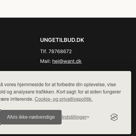
UNGETILBUD.DK
Tlf. 78768672
Mail:
hej@want.dk
Cookie- og privatlivspolitik
å vores hjemmeside for at forbedre din oplevelse, vise
ld og analysere trafikken. Kort sagt: for at siden fungerer
være irriterende.
Cookie- og privatlivspolitik.
r sælges ikke varer fra denne side - vi henviser til de shops,
Afvis ikke‑nødvendige
Indstillinger