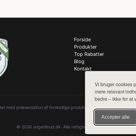
Forside
Produkter
Top Rabatter
Blog
Kontakt
Vi bruger cookies p
mere relevant indho
bedre – ikke for at 
r med præsentation af forskellige produkter fra diverse webshops. De
Accepter alle
© 2026 ungetilbud.dk. Alle rettigheder forbeholdes.