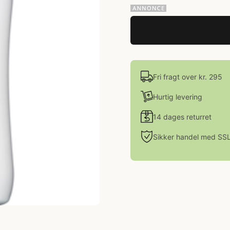
Fri fragt over kr. 295
Hurtig levering
14 dages returret
Sikker handel med SS