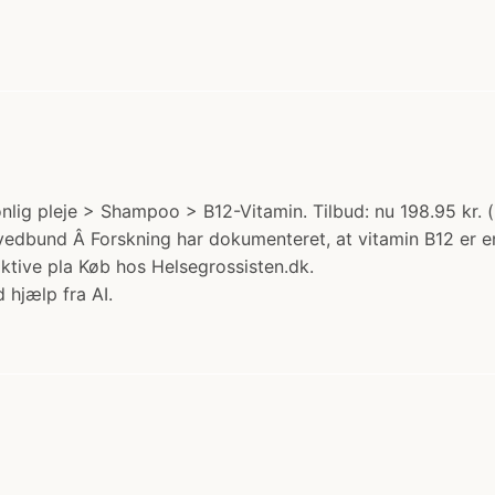
lig pleje > Shampoo > B12-Vitamin. Tilbud: nu 198.95 kr. 
ovedbund Â Forskning har dokumenteret, at vitamin B12 er e
aktive pla Køb hos Helsegrossisten.dk.
 hjælp fra AI.