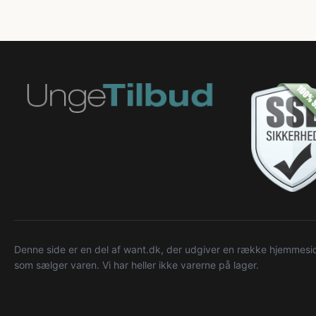
Denne side er en del af want.dk, der udgiver en række hjemmeside
som sælger varen. Vi har heller ikke varerne på lager.