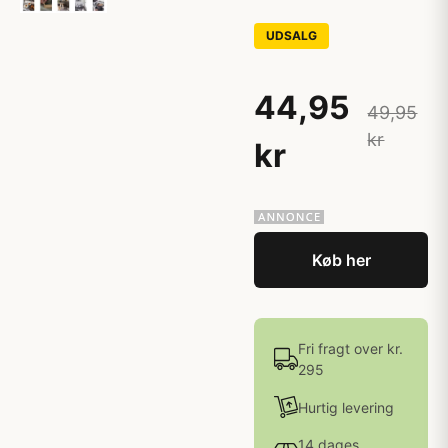
UDSALG
44,95
49,95
kr
kr
Køb her
Fri fragt over kr.
295
Hurtig levering
14 dages