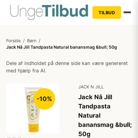
TILBUD
Forside
/
Børn
/
Jack Nâ Jill Tandpasta Natural banansmag &bull; 50g
Dele af indholdet på denne side kan være genereret
med hjælp fra AI.
JACK N JILL
Jack Nâ Jill
-10%
Tandpasta
Natural
banansmag &bull;
50g