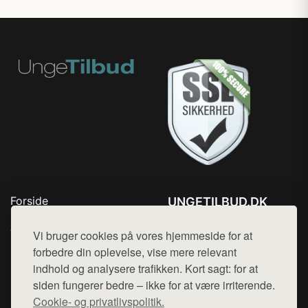
Forside
UNGETILBUD.DK
Produkter
Tlf. 78768672
Top Rabatter
Vi bruger cookies på vores hjemmeside for at
Mail:
hej@want.dk
Blog
forbedre din oplevelse, vise mere relevant
Kontakt
indhold og analysere trafikken. Kort sagt: for at
Cookie- og privatlivspolitik
siden fungerer bedre – ikke for at være irriterende.
Cookie- og privatlivspolitik.