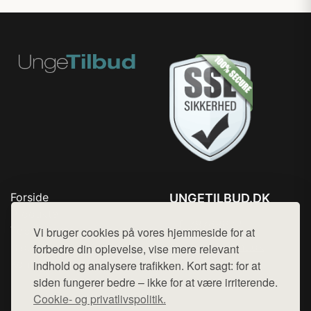
Forside
UNGETILBUD.DK
Produkter
Tlf. 78768672
Top Rabatter
Vi bruger cookies på vores hjemmeside for at
Mail:
hej@want.dk
Blog
forbedre din oplevelse, vise mere relevant
Kontakt
indhold og analysere trafikken. Kort sagt: for at
Cookie- og privatlivspolitik
siden fungerer bedre – ikke for at være irriterende.
Cookie- og privatlivspolitik.