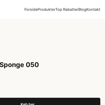
Forside
Produkter
Top Rabatter
Blog
Kontakt
 Sponge 050
Køb her