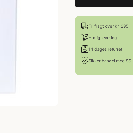
Fri fragt over kr. 295
Hurtig levering
14 dages returret
Sikker handel med SS