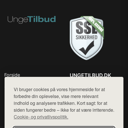
Forside
UNGETILBUD.DK
Produkter
Tlf. 78768672
Top Rabatter
Vi bruger cookies på vores hjemmeside for at
Mail:
hej@want.dk
Blog
forbedre din oplevelse, vise mere relevant
Kontakt
indhold og analysere trafikken. Kort sagt: for at
Cookie- og privatlivspolitik
siden fungerer bedre – ikke for at være irriterende.
Cookie- og privatlivspolitik.