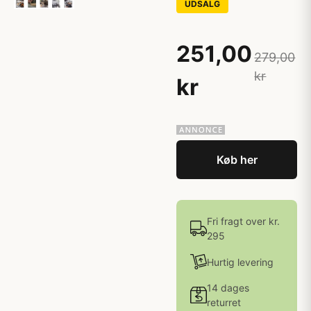
UDSALG
251,00
279,00
kr
kr
Køb her
Fri fragt over kr.
295
Hurtig levering
14 dages
returret