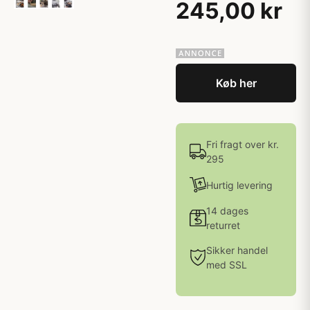
245,00 kr
Køb her
Fri fragt over kr.
295
Hurtig levering
14 dages
returret
Sikker handel
med SSL