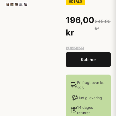
UDSALG
196,00
245,00
kr
kr
Køb her
Fri fragt over kr.
295
Hurtig levering
14 dages
returret