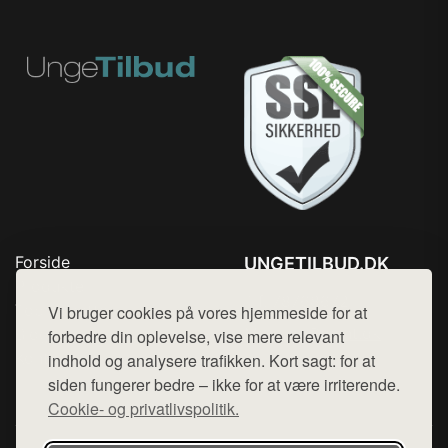
Forside
UNGETILBUD.DK
Produkter
Tlf. 78768672
Top Rabatter
Vi bruger cookies på vores hjemmeside for at
Mail:
hej@want.dk
Blog
forbedre din oplevelse, vise mere relevant
Kontakt
indhold og analysere trafikken. Kort sagt: for at
Cookie- og privatlivspolitik
siden fungerer bedre – ikke for at være irriterende.
Cookie- og privatlivspolitik.