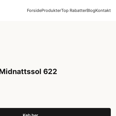
Forside
Produkter
Top Rabatter
Blog
Kontakt
Midnattssol 622
Køb her