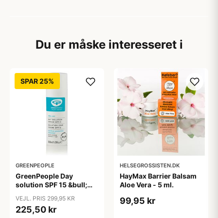
Du er måske interesseret i
SPAR 25%
GREENPEOPLE
HELSEGROSSISTEN.DK
GreenPeople Day
HayMax Barrier Balsam
solution SPF 15 &bull;
Aloe Vera - 5 ml.
50ml. X
VEJL. PRIS 299,95 KR
99,95 kr
225,50 kr