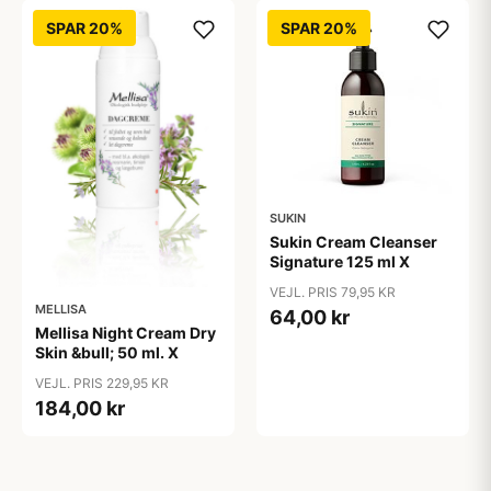
SPAR 20%
SPAR 20%
SUKIN
Sukin Cream Cleanser
Signature 125 ml X
VEJL. PRIS 79,95 KR
MELLISA
64,00 kr
Mellisa Night Cream Dry
Skin &bull; 50 ml. X
VEJL. PRIS 229,95 KR
184,00 kr