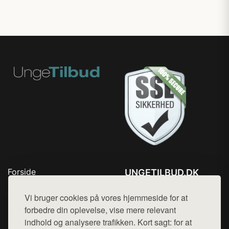
Forside
UNGETILBUD.DK
Produkter
Tlf. 78768672
Top Rabatter
Vi bruger cookies på vores hjemmeside for at
Mail:
hej@want.dk
Blog
forbedre din oplevelse, vise mere relevant
Kontakt
indhold og analysere trafikken. Kort sagt: for at
Cookie- og privatlivspolitik