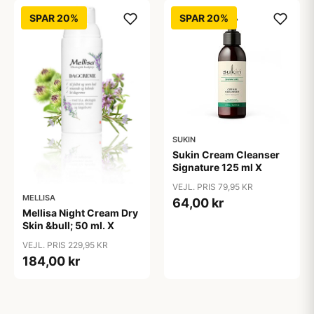
SPAR 20%
SPAR 20%
SUKIN
Sukin Cream Cleanser
Signature 125 ml X
VEJL. PRIS 79,95 KR
MELLISA
64,00 kr
Mellisa Night Cream Dry
Skin &bull; 50 ml. X
VEJL. PRIS 229,95 KR
184,00 kr