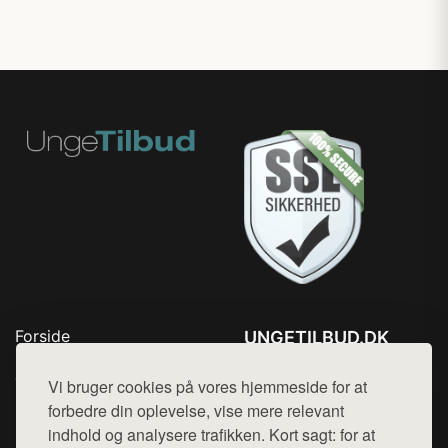
Forside
UNGETILBUD.DK
Produkter
Tlf. 78768672
Top Rabatter
Vi bruger cookies på vores hjemmeside for at
Mail:
hej@want.dk
Blog
forbedre din oplevelse, vise mere relevant
Kontakt
indhold og analysere trafikken. Kort sagt: for at
Cookie- og privatlivspolitik