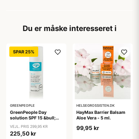
Du er måske interesseret i
SPAR 25%
GREENPEOPLE
HELSEGROSSISTEN.DK
GreenPeople Day
HayMax Barrier Balsam
solution SPF 15 &bull;
Aloe Vera - 5 ml.
50ml. X
VEJL. PRIS 299,95 KR
99,95 kr
225,50 kr