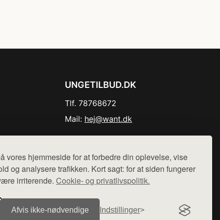
UNGETILBUD.DK
Tlf. 78768672
Mail:
hej@want.dk
Cookie- og privatlivspolitik
å vores hjemmeside for at forbedre din oplevelse, vise
ld og analysere trafikken. Kort sagt: for at siden fungerer
være irriterende.
Cookie- og privatlivspolitik.
r sælges ikke varer fra denne side - vi henviser til de shops,
Afvis ikke‑nødvendige
Indstillinger