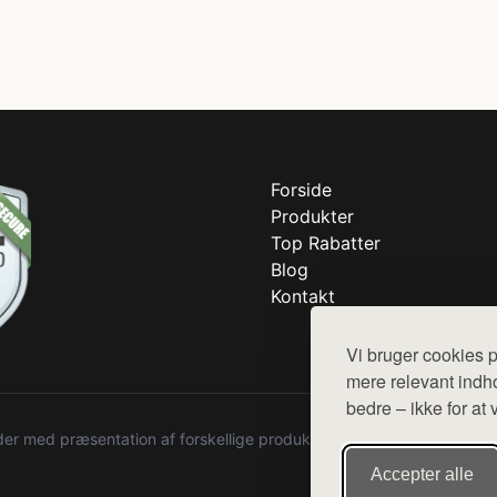
Forside
Produkter
Top Rabatter
Blog
Kontakt
Vi bruger cookies p
mere relevant indho
bedre – ikke for at 
r med præsentation af forskellige produkter fra diverse webshops. De
Accepter alle