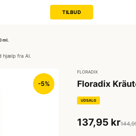
TILBUD
0 ml.
 hjælp fra AI.
FLORADIX
Floradix Kräut
-5%
UDSALG
137,95 kr
144,9