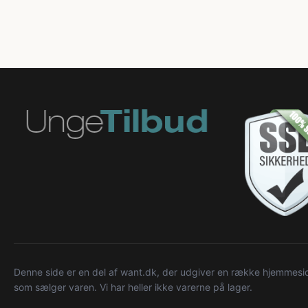
Denne side er en del af want.dk, der udgiver en række hjemmeside
som sælger varen. Vi har heller ikke varerne på lager.