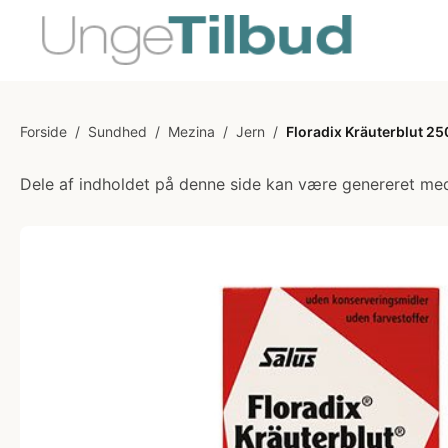
Forside
/
Sundhed
/
Mezina
/
Jern
/
Floradix Kräuterblut 25
Dele af indholdet på denne side kan være genereret med