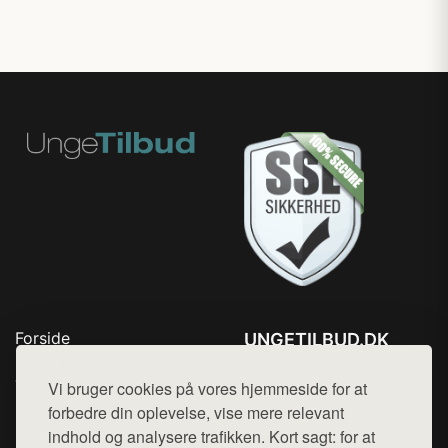
Forside
UNGETILBUD.DK
Produkter
Tlf. 78768672
Top Rabatter
Vi bruger cookies på vores hjemmeside for at
Mail:
hej@want.dk
Blog
forbedre din oplevelse, vise mere relevant
Kontakt
indhold og analysere trafikken. Kort sagt: for at