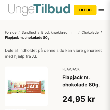
TILBUD
Forside
/
Sundhed
/
Brød, knækbrød m.m.
/
Chokolade
/
Flapjack m. chokolade 80g.
Dele af indholdet på denne side kan være genereret
med hjælp fra AI.
FLAPJACK
Flapjack m.
chokolade 80g.
24,95 kr