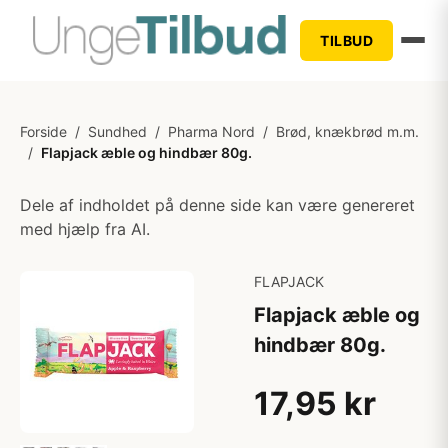
TILBUD
Forside
/
Sundhed
/
Pharma Nord
/
Brød, knækbrød m.m.
/
Flapjack æble og hindbær 80g.
Dele af indholdet på denne side kan være genereret
med hjælp fra AI.
FLAPJACK
Flapjack æble og
hindbær 80g.
17,95 kr