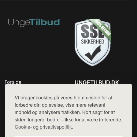
Forside
UNGETILBUD.DK
Produkter
Tlf. 78768672
Top Rabatter
Vi bruger cookies på vores hjemmeside for at
Mail:
hej@want.dk
Blog
forbedre din oplevelse, vise mere relevant
Kontakt
indhold og analysere trafikken. Kort sagt: for at
Cookie- og privatlivspolitik
siden fungerer bedre – ikke for at være irriterende.
Cookie- og privatlivspolitik.