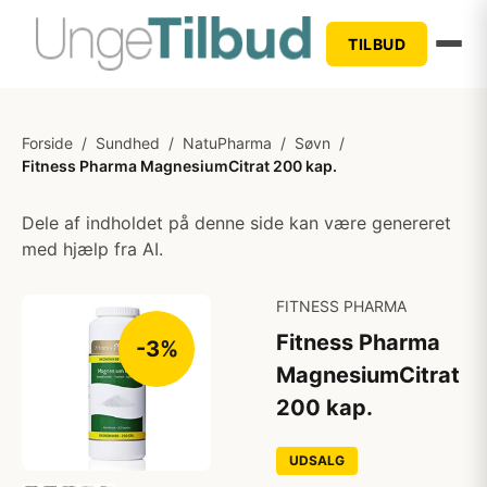
TILBUD
Forside
/
Sundhed
/
NatuPharma
/
Søvn
/
Fitness Pharma MagnesiumCitrat 200 kap.
Dele af indholdet på denne side kan være genereret
med hjælp fra AI.
FITNESS PHARMA
Fitness Pharma
-3%
MagnesiumCitrat
200 kap.
UDSALG