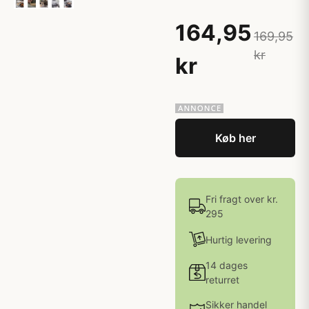
164,95
169,95
kr
kr
Køb her
Fri fragt over kr.
295
Hurtig levering
14 dages
returret
Sikker handel