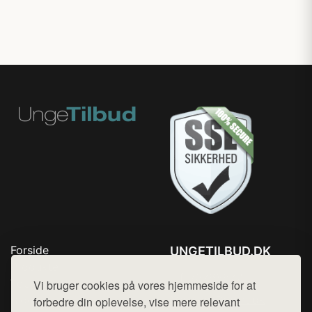
Forside
UNGETILBUD.DK
Produkter
Tlf. 78768672
Top Rabatter
Vi bruger cookies på vores hjemmeside for at
Mail:
hej@want.dk
Blog
forbedre din oplevelse, vise mere relevant