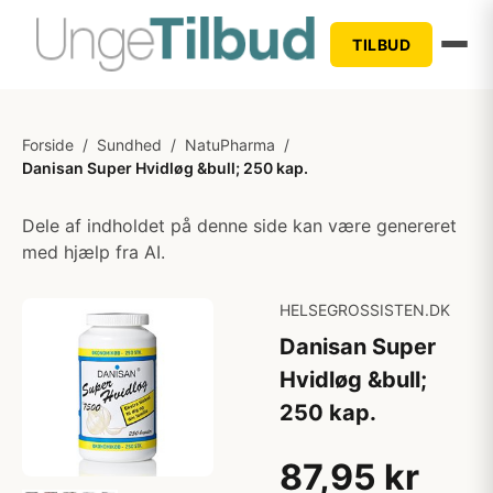
TILBUD
Forside
/
Sundhed
/
NatuPharma
/
Danisan Super Hvidløg &bull; 250 kap.
Dele af indholdet på denne side kan være genereret
med hjælp fra AI.
HELSEGROSSISTEN.DK
Danisan Super
Hvidløg &bull;
250 kap.
87,95 kr