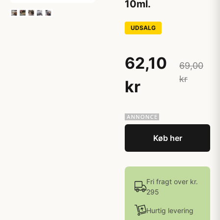
10ml.
UDSALG
62,10
69,00
kr
kr
Køb her
Fri fragt over kr.
295
Hurtig levering