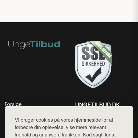
Forside
UNGETILBUD.DK
Produkter
Tlf. 78768672
Top Rabatter
Vi bruger cookies på vores hjemmeside for at
Mail:
hej@want.dk
Blog
forbedre din oplevelse, vise mere relevant
Kontakt
indhold og analysere trafikken. Kort sagt: for at