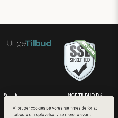
Forside
UNGETILBUD.DK
Produkter
Tlf. 78768672
Top Rabatter
Vi bruger cookies på vores hjemmeside for at
Mail:
hej@want.dk
Blog
forbedre din oplevelse, vise mere relevant