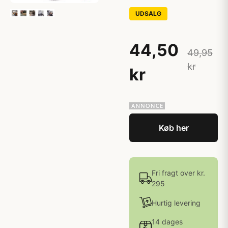
UDSALG
44,50
49,95
kr
kr
Køb her
Fri fragt over kr.
295
Hurtig levering
14 dages