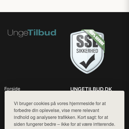
Forside
UNGETILBUD.DK
Produkter
Tlf. 78768672
Top Rabatter
Vi bruger cookies på vores hjemmeside for at
Mail:
hej@want.dk
Blog
forbedre din oplevelse, vise mere relevant
Kontakt
indhold og analysere trafikken. Kort sagt: for at
Cookie- og privatlivspolitik
siden fungerer bedre – ikke for at være irriterende.