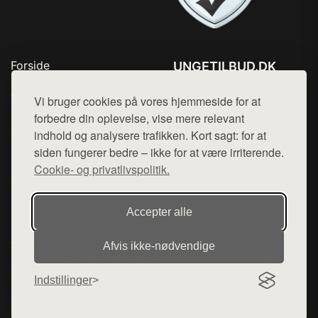
Forside
UNGETILBUD.DK
Produkter
Tlf. 78768672
Top Rabatter
Vi bruger cookies på vores hjemmeside for at
Mail:
hej@want.dk
Blog
forbedre din oplevelse, vise mere relevant
Kontakt
indhold og analysere trafikken. Kort sagt: for at
Cookie- og privatlivspolitik
siden fungerer bedre – ikke for at være irriterende.
Cookie- og privatlivspolitik.
Denne side er en del af want.dk, der udgiver en række
Accepter alle
hjemmesider med præsentation af forskellige produkter fra
diverse webshops. Der sælges ikke varer fra denne side - vi
Afvis ikke‑nødvendige
henviser til de shops, som sælger varen. Vi har heller ikke
varerne på lager.
Indstillinger
© 2026 ungetilbud.dk. Alle rettigheder forbeholdes.