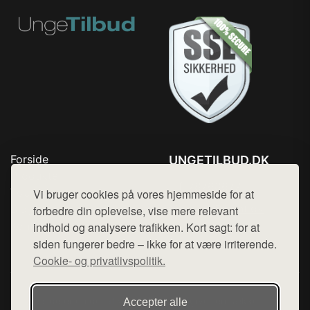
Forside
UNGETILBUD.DK
Produkter
Tlf. 78768672
Top Rabatter
Vi bruger cookies på vores hjemmeside for at
Mail:
hej@want.dk
Blog
forbedre din oplevelse, vise mere relevant
Kontakt
indhold og analysere trafikken. Kort sagt: for at
Cookie- og privatlivspolitik
siden fungerer bedre – ikke for at være irriterende.
Cookie- og privatlivspolitik.
Denne side er en del af want.dk, der udgiver en række
Accepter alle