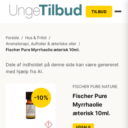
TILBUD
Forside
/
Hus & Fritid
/
Aromaterapi, duftolier & æteriske olier
/
Fischer Pure Myrrhaolie æterisk 10ml.
Dele af indholdet på denne side kan være genereret
med hjælp fra AI.
FISCHER PURE NATURE
Fischer Pure
-10%
Myrrhaolie
æterisk 10ml.
UDSALG