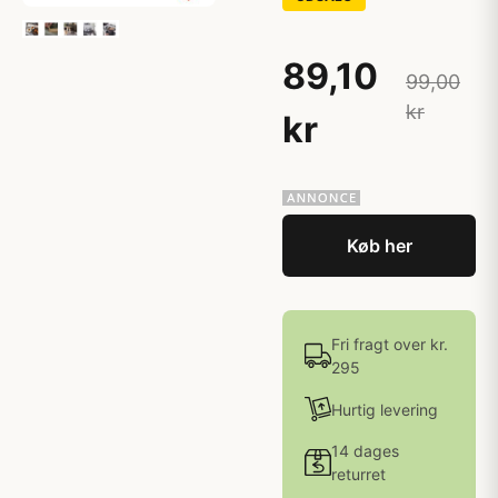
89,10
99,00
kr
kr
Køb her
Fri fragt over kr.
295
Hurtig levering
14 dages
returret