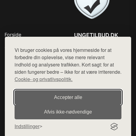
Forside
UNGETILBUD.DK
Produkter
Tlf. 78768672
Top Rabatter
Vi bruger cookies på vores hjemmeside for at
Mail:
hej@want.dk
Blog
forbedre din oplevelse, vise mere relevant
Kontakt
indhold og analysere trafikken. Kort sagt: for at
Cookie- og privatlivspolitik
siden fungerer bedre – ikke for at være irriterende.
Cookie- og privatlivspolitik.
Denne side er en del af want.dk, der udgiver en række
Accepter alle
hjemmesider med præsentation af forskellige produkter fra
diverse webshops. Der sælges ikke varer fra denne side - vi
Afvis ikke‑nødvendige
henviser til de shops, som sælger varen. Vi har heller ikke
varerne på lager.
Indstillinger