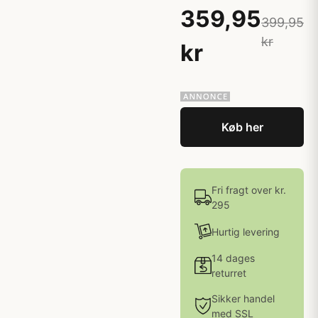
359,95
399,95
kr
kr
Køb her
Fri fragt over kr.
295
Hurtig levering
14 dages
returret
Sikker handel
med SSL