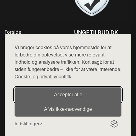
Forside
UNGETILBUD.DK
Produkter
Tlf. 78768672
Top Rabatter
Vi bruger cookies på vores hjemmeside for at
Mail:
hej@want.dk
Blog
forbedre din oplevelse, vise mere relevant
Kontakt
indhold og analysere trafikken. Kort sagt: for at
Cookie- og privatlivspolitik
siden fungerer bedre – ikke for at være irriterende.
Cookie- og privatlivspolitik.
Denne side er en del af want.dk, der udgiver en række
Accepter alle
hjemmesider med præsentation af forskellige produkter fra
diverse webshops. Der sælges ikke varer fra denne side - vi
Afvis ikke‑nødvendige
henviser til de shops, som sælger varen. Vi har heller ikke
varerne på lager.
Indstillinger
© 2026 ungetilbud.dk. Alle rettigheder forbeholdes.