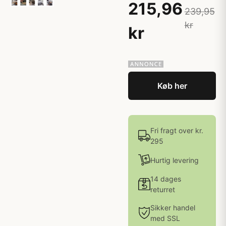
215,96
239,95
kr
kr
Køb her
Fri fragt over kr.
295
Hurtig levering
14 dages
returret
Sikker handel
med SSL