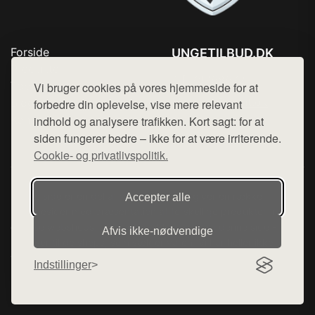
Forside
UNGETILBUD.DK
Produkter
Tlf. 78768672
Top Rabatter
Vi bruger cookies på vores hjemmeside for at
Mail:
hej@want.dk
Blog
forbedre din oplevelse, vise mere relevant
Kontakt
indhold og analysere trafikken. Kort sagt: for at
Cookie- og privatlivspolitik
siden fungerer bedre – ikke for at være irriterende.
Cookie- og privatlivspolitik.
Denne side er en del af want.dk, der udgiver en række
Accepter alle
hjemmesider med præsentation af forskellige produkter fra
diverse webshops. Der sælges ikke varer fra denne side - vi
Afvis ikke‑nødvendige
henviser til de shops, som sælger varen. Vi har heller ikke
varerne på lager.
Indstillinger
© 2026 ungetilbud.dk. Alle rettigheder forbeholdes.