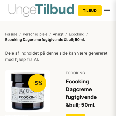
TILBUD
Forside
/
Personlig pleje
/
Ansigt
/
Ecooking
/
Ecooking Dagcreme fugtgivende &bull; 50ml.
Dele af indholdet på denne side kan være genereret
med hjælp fra AI.
ECOOKING
Ecooking
-5%
Dagcreme
fugtgivende
&bull; 50ml.