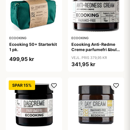
ECOOKING
ECOOKING
Ecooking 50+ Starterkit
Ecooking Anti-Rødme
1 pk.
Creme parfumefri &bull;
50ml.
VEJL. PRIS 379,95 KR
499,95 kr
341,95 kr
SPAR 15%