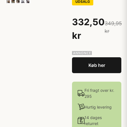
UDSALG
332,50
349,95
kr
kr
Køb her
Fri fragt over kr.
295
Hurtig levering
14 dages
returret