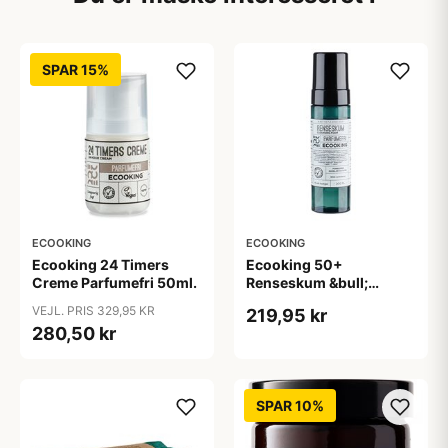
SPAR 15%
ECOOKING
ECOOKING
Ecooking 24 Timers
Ecooking 50+
Creme Parfumefri 50ml.
Renseskum &bull;
200ml.
VEJL. PRIS 329,95 KR
219,95 kr
280,50 kr
SPAR 10%