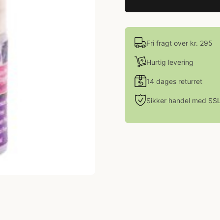
Fri fragt over kr. 295
Hurtig levering
14 dages returret
Sikker handel med SS