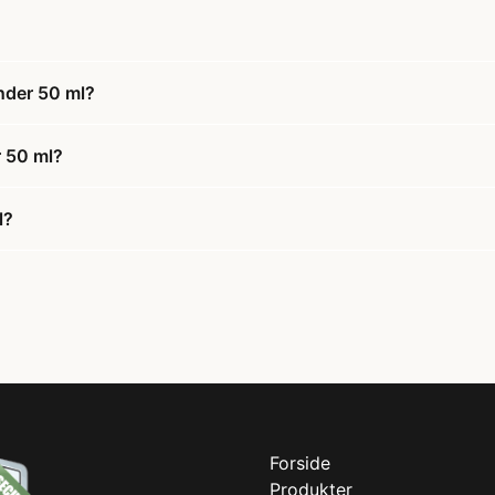
ender 50 ml?
r 50 ml?
l?
Forside
Produkter