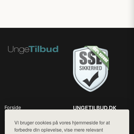
Forside
UNGETILBUD.DK
Produkter
Tlf. 78768672
Top Rabatter
Vi bruger cookies på vores hjemmeside for at
Mail:
hej@want.dk
Blog
forbedre din oplevelse, vise mere relevant