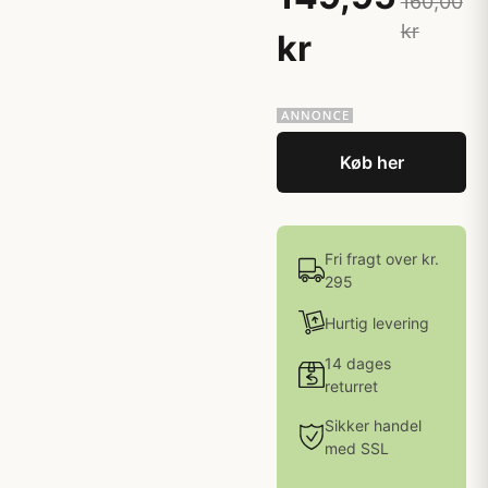
160,00
kr
kr
Køb her
Fri fragt over kr.
295
Hurtig levering
14 dages
returret
Sikker handel
med SSL