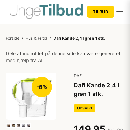
TILBUD
Forside
/
Hus & Fritid
/
Dafi Kande 2,4 l grøn 1 stk.
Dele af indholdet på denne side kan være genereret
med hjælp fra AI.
DAFI
Dafi Kande 2,4 l
-6%
grøn 1 stk.
UDSALG
149,95