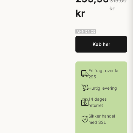
319,00
kr
kr
Køb her
Fri fragt over kr.
295
Hurtig levering
14 dages
returret
Sikker handel
med SSL