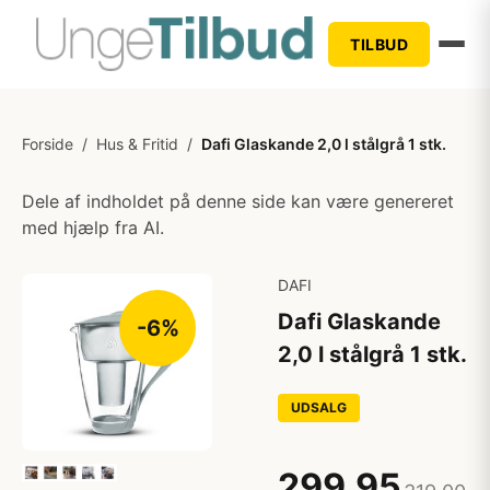
TILBUD
Forside
/
Hus & Fritid
/
Dafi Glaskande 2,0 l stålgrå 1 stk.
Dele af indholdet på denne side kan være genereret
med hjælp fra AI.
DAFI
Dafi Glaskande
-6%
2,0 l stålgrå 1 stk.
UDSALG
299,95