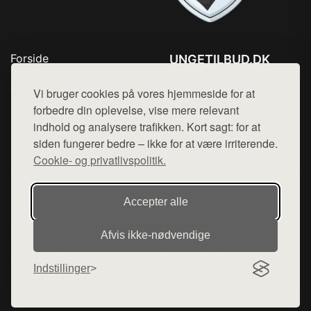
Forside
UNGETILBUD.DK
Produkter
Tlf. 78768672
Top Rabatter
Vi bruger cookies på vores hjemmeside for at
Mail:
hej@want.dk
Blog
forbedre din oplevelse, vise mere relevant
Kontakt
indhold og analysere trafikken. Kort sagt: for at
Cookie- og privatlivspolitik
siden fungerer bedre – ikke for at være irriterende.
Cookie- og privatlivspolitik.
Denne side er en del af want.dk, der udgiver en række
Accepter alle
hjemmesider med præsentation af forskellige produkter fra
diverse webshops. Der sælges ikke varer fra denne side - vi
Afvis ikke‑nødvendige
henviser til de shops, som sælger varen. Vi har heller ikke
varerne på lager.
Indstillinger
© 2026 ungetilbud.dk. Alle rettigheder forbeholdes.