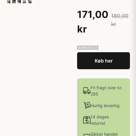
171,00
180,00
kr
kr
Køb her
Fri fragt over kr.
295
Hurtig levering
14 dages
returret
Sikker handel