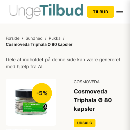
TILBUD
Forside
/
Sundhed
/
Pukka
/
Cosmoveda Triphala Ø 80 kapsler
Dele af indholdet på denne side kan være genereret
med hjælp fra AI.
COSMOVEDA
Cosmoveda
-5%
Triphala Ø 80
kapsler
UDSALG