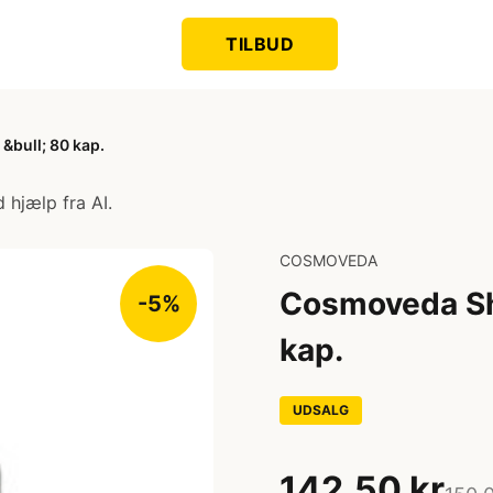
TILBUD
&bull; 80 kap.
 hjælp fra AI.
COSMOVEDA
Cosmoveda Sha
-5%
kap.
UDSALG
142,50 kr