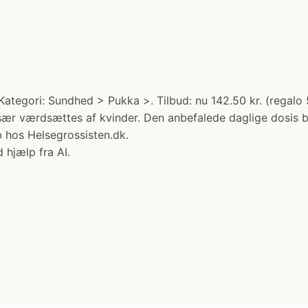
tegori: Sundhed > Pukka >. Tilbud: nu 142.50 kr. (regalo
sær værdsættes af kvinder. Den anbefalede daglige dosis bø
b hos Helsegrossisten.dk.
 hjælp fra AI.