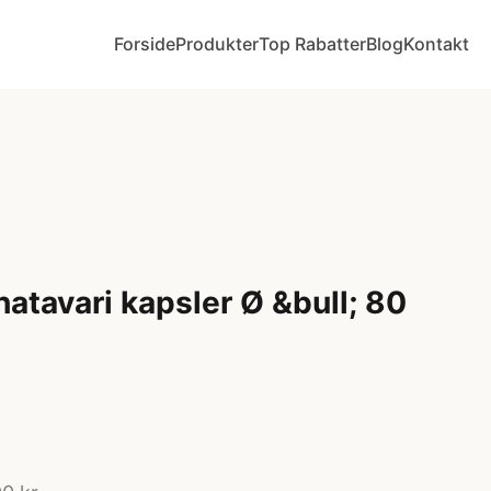
Forside
Produkter
Top Rabatter
Blog
Kontakt
tavari kapsler Ø &bull; 80