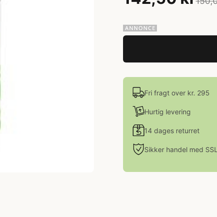
150,0
Fri fragt over kr. 295
Hurtig levering
14 dages returret
Sikker handel med SS