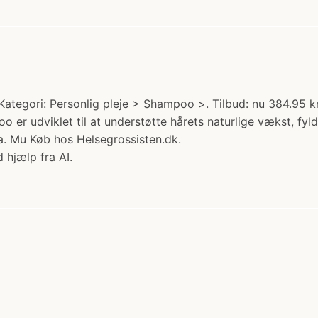
gori: Personlig pleje > Shampoo >. Tilbud: nu 384.95 kr.
r udviklet til at understøtte hårets naturlige vækst, fyl
a. Mu Køb hos Helsegrossisten.dk.
 hjælp fra AI.