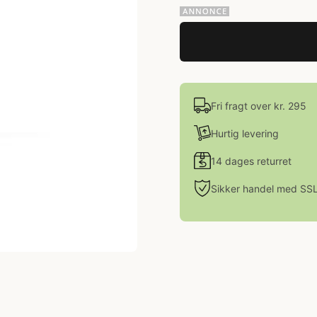
Fri fragt over kr. 295
Hurtig levering
14 dages returret
Sikker handel med SS