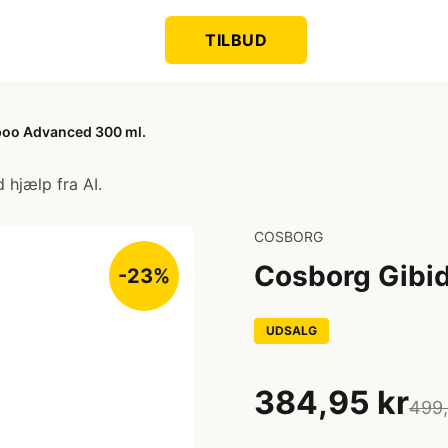
TILBUD
poo Advanced 300 ml.
 hjælp fra AI.
COSBORG
Cosborg Gibi
-23%
UDSALG
384,95 kr
499,