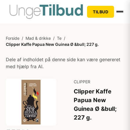
TILBUD
Forside
/
Mad & drikke
/
Te
/
Clipper Kaffe Papua New Guinea Ø &bull; 227 g.
Dele af indholdet på denne side kan være genereret
med hjælp fra AI.
CLIPPER
Clipper Kaffe
Papua New
Guinea Ø &bull;
227 g.