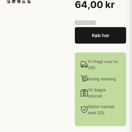
64,00 kr
Køb her
Fri fragt over kr.
295
Hurtig levering
14 dages
returret
Sikker handel
med SSL