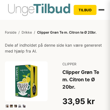
TILBUD
Forside
/
Drikke
/
Clipper Grøn Te m. Citron te Ø 20br.
Dele af indholdet på denne side kan være genereret
med hjælp fra AI.
CLIPPER
Clipper Grøn Te
m. Citron te Ø
20br.
33,95 kr