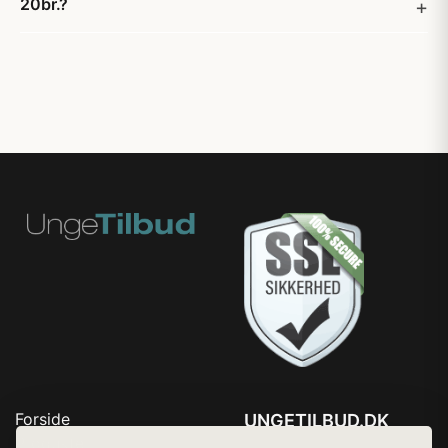
20br.?
Forside
UNGETILBUD.DK
Produkter