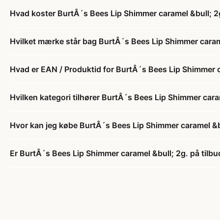
Hvad koster BurtÂ´s Bees Lip Shimmer caramel &bull; 2
Hvilket mærke står bag BurtÂ´s Bees Lip Shimmer carame
Hvad er EAN / Produktid for BurtÂ´s Bees Lip Shimmer c
Hvilken kategori tilhører BurtÂ´s Bees Lip Shimmer cara
Hvor kan jeg købe BurtÂ´s Bees Lip Shimmer caramel &b
Er BurtÂ´s Bees Lip Shimmer caramel &bull; 2g. på tilbu