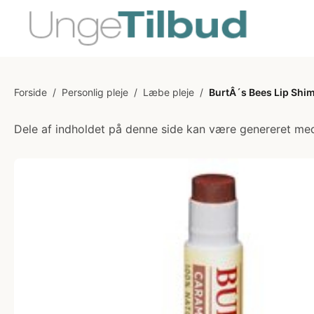
Forside
/
Personlig pleje
/
Læbe pleje
/
BurtÂ´s Bees Lip Shim
Dele af indholdet på denne side kan være genereret med