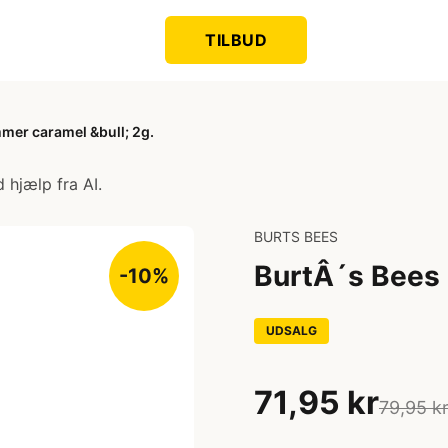
TILBUD
mer caramel &bull; 2g.
 hjælp fra AI.
BURTS BEES
BurtÂ´s Bees 
-10%
UDSALG
71,95 kr
79,95 k