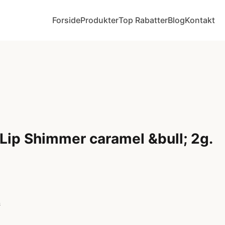
Forside
Produkter
Top Rabatter
Blog
Kontakt
Lip Shimmer caramel &bull; 2g.
r