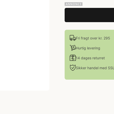
Fri fragt over kr. 295
Hurtig levering
14 dages returret
Sikker handel med SS