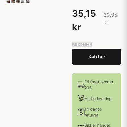
35,15
39,95
kr
kr
Køb her
Fri fragt over kr.
295
Hurtig levering
14 dages
returret
Sikker handel