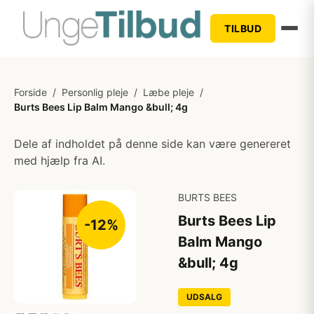
TILBUD
Forside
/
Personlig pleje
/
Læbe pleje
/
Burts Bees Lip Balm Mango &bull; 4g
Dele af indholdet på denne side kan være genereret
med hjælp fra AI.
BURTS BEES
Burts Bees Lip
-12%
Balm Mango
&bull; 4g
UDSALG