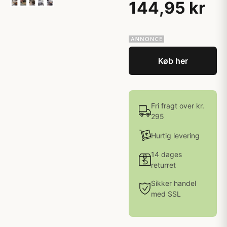
144,95 kr
Køb her
Fri fragt over kr.
295
Hurtig levering
14 dages
returret
Sikker handel
med SSL