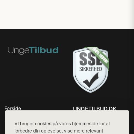
Forside
UNGETILBUD.DK
Produkter
Tlf. 78768672
Top Rabatter
Vi bruger cookies på vores hjemmeside for at
Mail:
hej@want.dk
Blog
forbedre din oplevelse, vise mere relevant