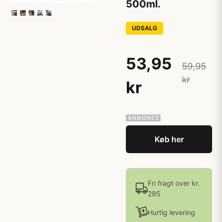
500ml.
UDSALG
53,95
59,95
kr
kr
Køb her
Fri fragt over kr.
295
Hurtig levering