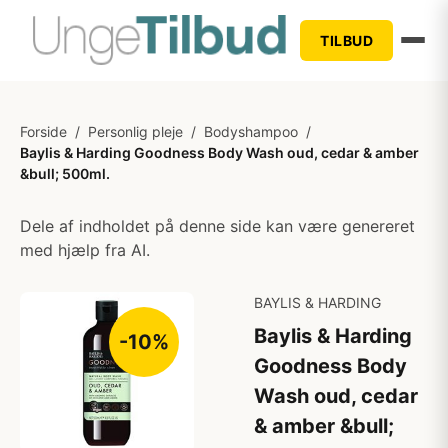
TILBUD
Forside
/
Personlig pleje
/
Bodyshampoo
/
Baylis & Harding Goodness Body Wash oud, cedar & amber
&bull; 500ml.
Dele af indholdet på denne side kan være genereret
med hjælp fra AI.
BAYLIS & HARDING
Baylis & Harding
-10%
Goodness Body
Wash oud, cedar
& amber &bull;