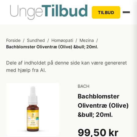
TILBUD
Forside
/
Sundhed
/
Homøopati
/
Mezina
/
Bachblomster Oliventræ (Olive) &bull; 20ml.
Dele af indholdet på denne side kan være genereret
med hjælp fra AI.
BACH
Bachblomster
Oliventræ (Olive)
&bull; 20ml.
99,50 kr