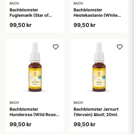
BACH
BACH
Bachblomster
Bachblomster
Fuglemælk (Star of
Hestekastanie (White
Bethlehem) &bull; 20ml.
Chestnut) &bull; 20ml.
99,50 kr
99,50 kr
BACH
BACH
Bachblomster
Bachblomster Jernurt
Hunderose (Wild Rose)
(Vervain) &bull; 20ml.
&bull; 20ml.
99,50 kr
99,50 kr