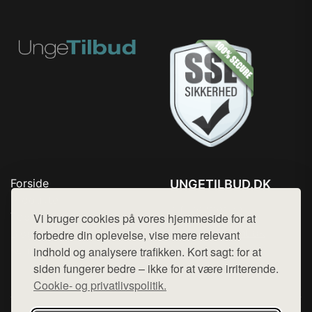
Forside
UNGETILBUD.DK
Produkter
Tlf. 78768672
Top Rabatter
Vi bruger cookies på vores hjemmeside for at
Mail:
hej@want.dk
Blog
forbedre din oplevelse, vise mere relevant
Kontakt
indhold og analysere trafikken. Kort sagt: for at
Cookie- og privatlivspolitik
siden fungerer bedre – ikke for at være irriterende.
Cookie- og privatlivspolitik.