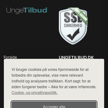
Forside
UNGETILBUD.DK
Produkter
Tlf. 78768672
Top Rabatter
Vi bruger cookies på vores hjemmeside for at
Mail:
hej@want.dk
Blog
forbedre din oplevelse, vise mere relevant
Kontakt
indhold og analysere trafikken. Kort sagt: for at
Cookie- og privatlivspolitik
siden fungerer bedre – ikke for at være irriterende.
Cookie- og privatlivspolitik.
Denne side er en del af want.dk, der udgiver en række
Accepter alle