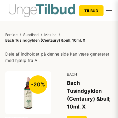
TILBUD
Forside
/
Sundhed
/
Mezina
/
Bach Tusindgylden (Centaury) &bull; 10ml. X
Dele af indholdet på denne side kan være genereret
med hjælp fra AI.
BACH
Bach
-20%
Tusindgylden
(Centaury) &bull;
10ml. X