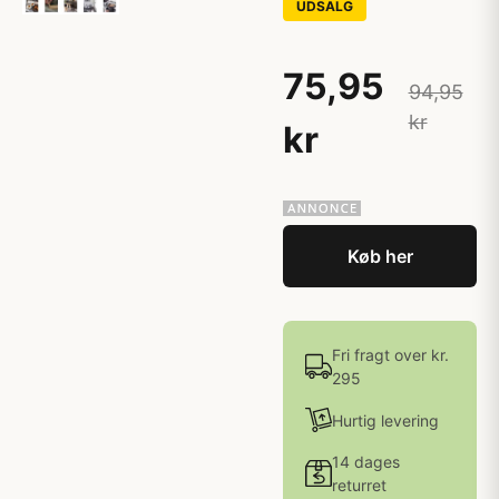
UDSALG
75,95
94,95
kr
kr
Køb her
Fri fragt over kr.
295
Hurtig levering
14 dages
returret