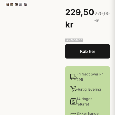
229,50
270,00
kr
kr
Køb her
Fri fragt over kr.
295
Hurtig levering
14 dages
returret
Sikker handel