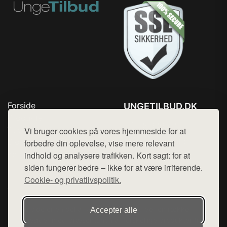
Forside
UNGETILBUD.DK
Produkter
Tlf. 78768672
Top Rabatter
Vi bruger cookies på vores hjemmeside for at
Mail:
hej@want.dk
Blog
forbedre din oplevelse, vise mere relevant
Kontakt
indhold og analysere trafikken. Kort sagt: for at
Cookie- og privatlivspolitik
siden fungerer bedre – ikke for at være irriterende.
Cookie- og privatlivspolitik.
Denne side er en del af want.dk, der udgiver en række
Accepter alle
hjemmesider med præsentation af forskellige produkter fra