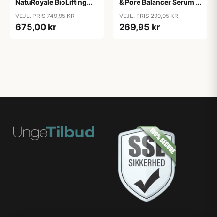
NatuRoyale BioLifting
& Pore Balancer Serum -
serum &bull; 50ml.
15ml.
VEJL. PRIS 749,95 KR
VEJL. PRIS 299,95 KR
675,00 kr
269,95 kr