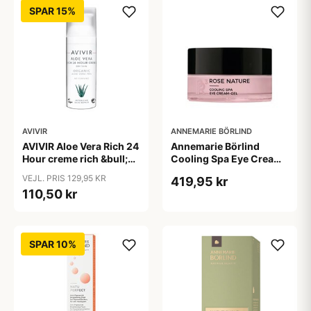
SPAR 15%
AVIVIR
ANNEMARIE BÖRLIND
AVIVIR Aloe Vera Rich 24
Annemarie Börlind
Hour creme rich &bull;
Cooling Spa Eye Cream-
50ml
Gel &bull; 15ml.
VEJL. PRIS 129,95 KR
419,95 kr
110,50 kr
SPAR 10%