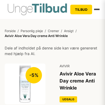
TILBUD
Forside
/
Personlig pleje
/
Cremer
/
Ansigt
/
Avivir Aloe Vera Day creme Anti Wrinkle
Dele af indholdet på denne side kan være genereret
med hjælp fra AI.
AVIVIR
Avivir Aloe Vera
-5%
Day creme Anti
Wrinkle
UDSALG