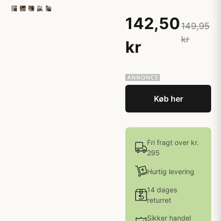
142,50
149,95
kr
kr
Køb her
Fri fragt over kr.
295
Hurtig levering
14 dages
returret
Sikker handel