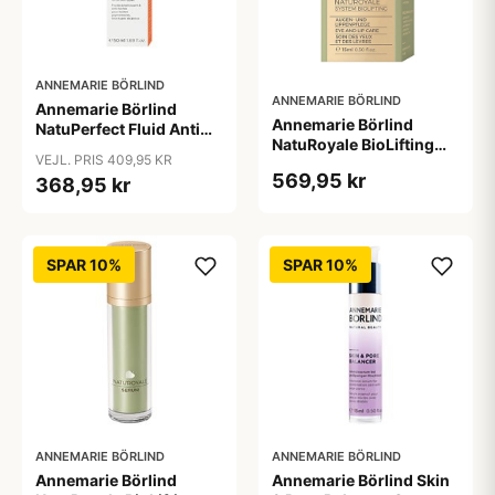
ANNEMARIE BÖRLIND
ANNEMARIE BÖRLIND
Annemarie Börlind
Annemarie Börlind
NatuPerfect Fluid Anti
NatuRoyale BioLifting
Pigment 50ml.
VEJL. PRIS 409,95 KR
eye & lip contour &bull;
569,95 kr
368,95 kr
15ml.
SPAR 10%
SPAR 10%
ANNEMARIE BÖRLIND
ANNEMARIE BÖRLIND
Annemarie Börlind
Annemarie Börlind Skin