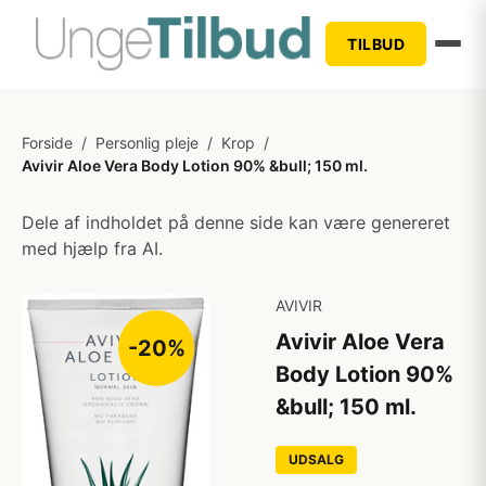
TILBUD
Forside
/
Personlig pleje
/
Krop
/
Avivir Aloe Vera Body Lotion 90% &bull; 150 ml.
Dele af indholdet på denne side kan være genereret
med hjælp fra AI.
AVIVIR
Avivir Aloe Vera
-20%
Body Lotion 90%
&bull; 150 ml.
UDSALG