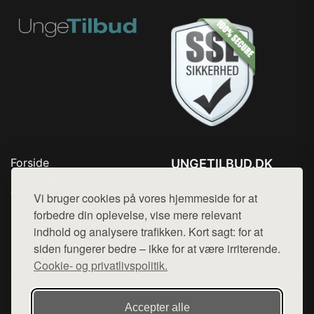
Forside
UNGETILBUD.DK
Produkter
Tlf. 78768672
Top Rabatter
Vi bruger cookies på vores hjemmeside for at
Mail:
hej@want.dk
Blog
forbedre din oplevelse, vise mere relevant
Kontakt
indhold og analysere trafikken. Kort sagt: for at
Cookie- og privatlivspolitik
siden fungerer bedre – ikke for at være irriterende.
Cookie- og privatlivspolitik.
Denne side er en del af want.dk, der udgiver en række
Accepter alle