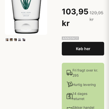
103,95
129,95
kr
kr
Køb her
Fri fragt over kr.
295
Hurtig levering
14 dages
returret
Sikker handel