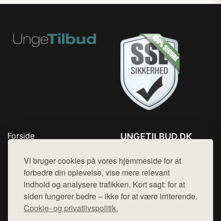
Forside
UNGETILBUD.DK
Produkter
Tlf. 78768672
Top Rabatter
Vi bruger cookies på vores hjemmeside for at
Mail:
hej@want.dk
Blog
forbedre din oplevelse, vise mere relevant
Kontakt
indhold og analysere trafikken. Kort sagt: for at
Cookie- og privatlivspolitik
siden fungerer bedre – ikke for at være irriterende.
Cookie- og privatlivspolitik.