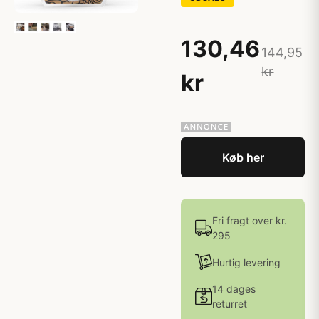
130,46
144,95
kr
kr
Køb her
Fri fragt over kr.
295
Hurtig levering
14 dages
returret