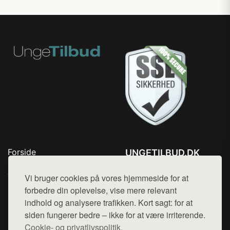
Forside
UNGETILBUD.DK
Produkter
Tlf. 78768672
Top Rabatter
Vi bruger cookies på vores hjemmeside for at
Mail:
hej@want.dk
Blog
forbedre din oplevelse, vise mere relevant
Kontakt
indhold og analysere trafikken. Kort sagt: for at
Cookie- og privatlivspolitik
siden fungerer bedre – ikke for at være irriterende.
Cookie- og privatlivspolitik.