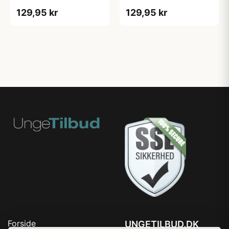
250ml.
Myrtle &bull; 200ml.
129,95 kr
129,95 kr
Forside
UNGETILBUD.DK