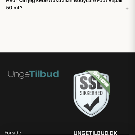
Hvor kan jeg købe Australian Bodycare Foot Repair
50 ml.?
Forside
UNGETILBUD.DK