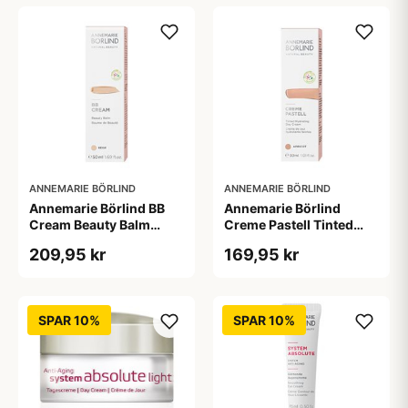
ANNEMARIE BÖRLIND
ANNEMARIE BÖRLIND
Annemarie Börlind BB
Annemarie Börlind
Cream Beauty Balm
Creme Pastell Tinted
Beige 50 ml
Hydrating Day Cream
209,95 kr
169,95 kr
Apricot 30 ml
SPAR 10%
SPAR 10%