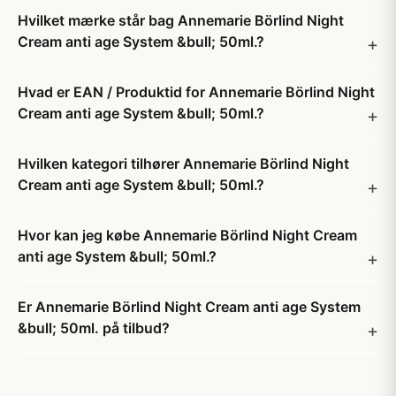
Hvilket mærke står bag Annemarie Börlind Night
Cream anti age System &bull; 50ml.?
Hvad er EAN / Produktid for Annemarie Börlind Night
Cream anti age System &bull; 50ml.?
Hvilken kategori tilhører Annemarie Börlind Night
Cream anti age System &bull; 50ml.?
Hvor kan jeg købe Annemarie Börlind Night Cream
anti age System &bull; 50ml.?
Er Annemarie Börlind Night Cream anti age System
&bull; 50ml. på tilbud?