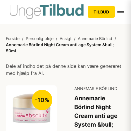
TILBUD
Forside
/
Personlig pleje
/
Ansigt
/
Annemarie Börlind
/
Annemarie Börlind Night Cream anti age System &bull;
50ml.
Dele af indholdet på denne side kan være genereret
med hjælp fra AI.
ANNEMARIE BÖRLIND
Annemarie
-10%
Börlind Night
Cream anti age
System &bull;