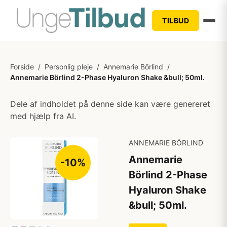
TILBUD
Forside
/
Personlig pleje
/
Annemarie Börlind
/
Annemarie Börlind 2-Phase Hyaluron Shake &bull; 50ml.
Dele af indholdet på denne side kan være genereret
med hjælp fra AI.
ANNEMARIE BÖRLIND
Annemarie
-10%
Börlind 2-Phase
Hyaluron Shake
&bull; 50ml.