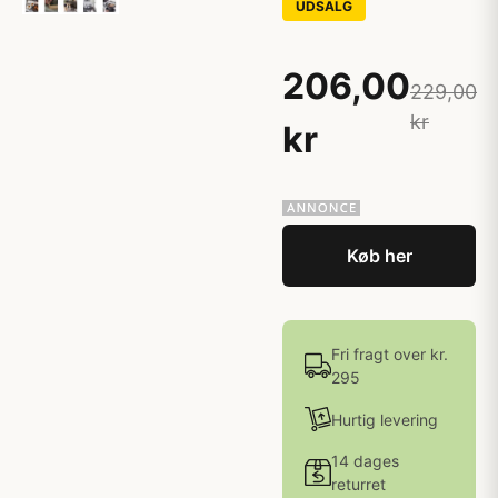
UDSALG
206,00
229,00
kr
kr
Køb her
Fri fragt over kr.
295
Hurtig levering
14 dages
returret