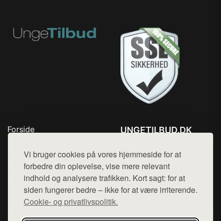
Forside
UNGETILBUD.DK
Produkter
Tlf. 78768672
Top Rabatter
Vi bruger cookies på vores hjemmeside for at
Mail:
hej@want.dk
Blog
forbedre din oplevelse, vise mere relevant
Kontakt
indhold og analysere trafikken. Kort sagt: for at
Cookie- og privatlivspolitik
siden fungerer bedre – ikke for at være irriterende.
Cookie- og privatlivspolitik.