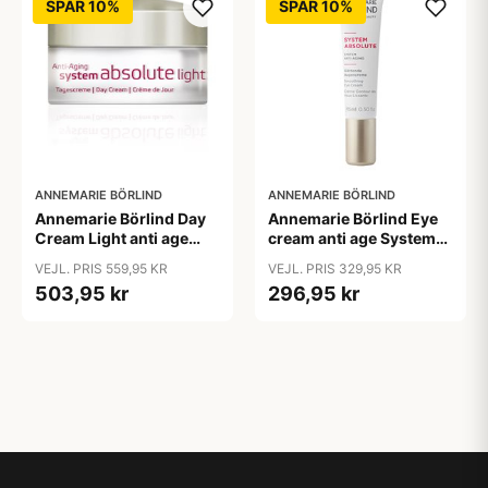
SPAR 10%
SPAR 10%
ANNEMARIE BÖRLIND
ANNEMARIE BÖRLIND
Annemarie Börlind Day
Annemarie Börlind Eye
Cream Light anti age
cream anti age System
System &bull; 50ml.
&bull; 15ml.
VEJL. PRIS 559,95 KR
VEJL. PRIS 329,95 KR
503,95 kr
296,95 kr