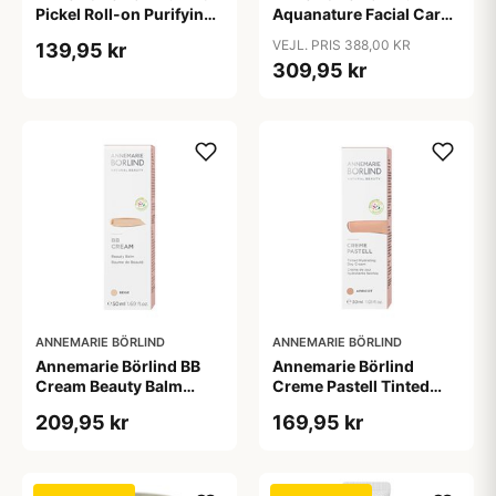
Pickel Roll-on Purifying
Aquanature Facial Care
Care &bull; 10ml.
Set - Værdi 388,-
VEJL. PRIS 388,00 KR
139,95 kr
309,95 kr
ANNEMARIE BÖRLIND
ANNEMARIE BÖRLIND
Annemarie Börlind BB
Annemarie Börlind
Cream Beauty Balm
Creme Pastell Tinted
Beige 50 ml
Hydrating Day Cream
209,95 kr
169,95 kr
Apricot 30 ml