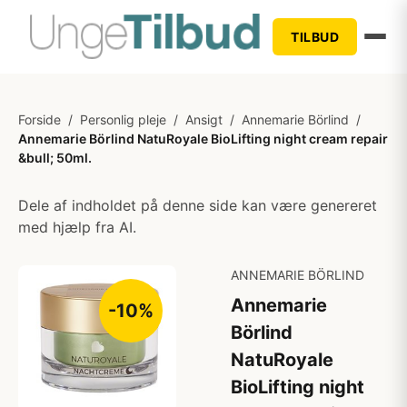
TILBUD
Forside
/
Personlig pleje
/
Ansigt
/
Annemarie Börlind
/
Annemarie Börlind NatuRoyale BioLifting night cream repair
&bull; 50ml.
Dele af indholdet på denne side kan være genereret
med hjælp fra AI.
ANNEMARIE BÖRLIND
Annemarie
-10%
Börlind
NatuRoyale
BioLifting night