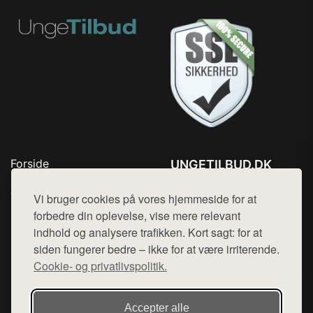
Forside
UNGETILBUD.DK
Produkter
Tlf. 78768672
Top Rabatter
Vi bruger cookies på vores hjemmeside for at
Mail:
hej@want.dk
Blog
forbedre din oplevelse, vise mere relevant
Kontakt
indhold og analysere trafikken. Kort sagt: for at
Cookie- og privatlivspolitik
siden fungerer bedre – ikke for at være irriterende.
Cookie- og privatlivspolitik.
Denne side er en del af want.dk, der udgiver en række
Accepter alle