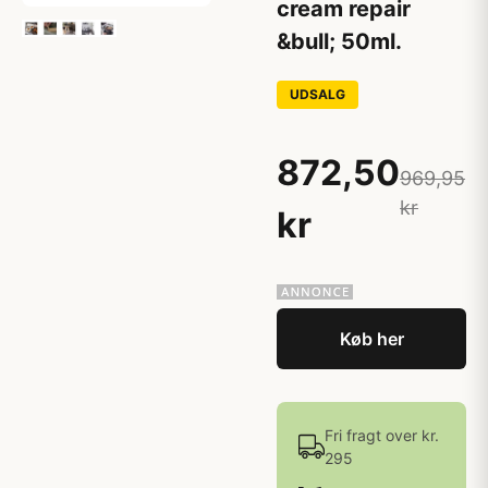
cream repair
&bull; 50ml.
UDSALG
872,50
969,95
kr
kr
Køb her
Fri fragt over kr.
295