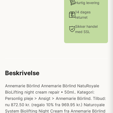
Hurtig levering
14 dages
returret
Sikker handel
med SSL
Beskrivelse
Annemarie Börlind Annemarie Börlind NatuRoyale
BioLifting night cream repair • 50ml.. Kategori:
Personlig pleje > Ansigt > Annemarie Börlind. Tilbud:
nu 872.50 kr. (regalo 10% fra 969.95 kr.) Naturoyale
System Biolifting Night Cream fra Annemarie Börlind