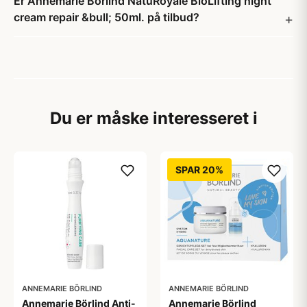
Er Annemarie Börlind NatuRoyale BioLifting night
cream repair &bull; 50ml. på tilbud?
Du er måske interesseret i
SPAR 20%
ANNEMARIE BÖRLIND
ANNEMARIE BÖRLIND
Annemarie Börlind Anti-
Annemarie Börlind