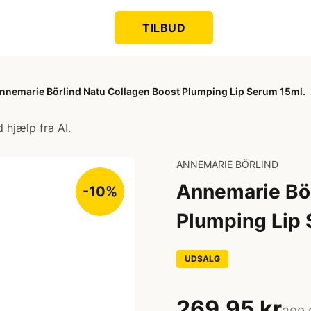
TILBUD
nnemarie Börlind Natu Collagen Boost Plumping Lip Serum 15ml.
 hjælp fra AI.
ANNEMARIE BÖRLIND
Annemarie Bör
-10%
Plumping Lip 
UDSALG
269,95 kr