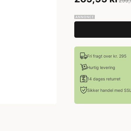
299,
Fri fragt over kr. 295
Hurtig levering
14 dages returret
Sikker handel med SS